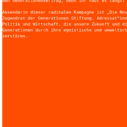
den Generationenvertrag, denn ihr habt es längst
Absenderin dieser radikalen Kampagne ist „Die Ne
Jugendrat der Generationen Stiftung. Adressat*in
Politik und Wirtschaft, die unsere Zukunft und d
Generationen durch ihre egoistische und umweltsc
zerstören.