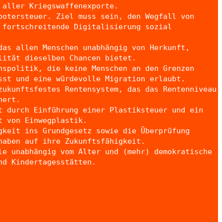
 aller Kriegswaffenexporte.
botersteuer. Ziel muss sein, den Wegfall von
 fortschreitende Digitalisierung sozial
das allen Menschen unabhängig von Herkunft,
lität dieselben Chancen bietet.
nspolitik, die keine Menschen an den Grenzen
sst und eine würdevolle Migration erlaubt.
zukunftsfestes Rentensystem, das das Rentenniveau
hert.
t durch Einführung einer Plastiksteuer und ein
t von Einwegplastik.
gkeit ins Grundgesetz sowie die Überprüfung
haben auf ihre Zukunftsfähigkeit.
le unabhängig vom Alter und (mehr) demokratische
nd Kindertagesstätten.