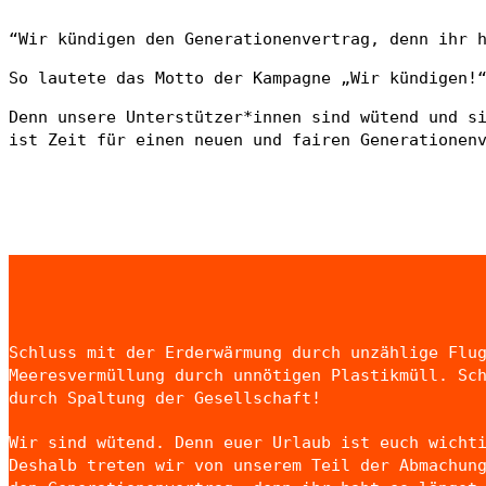
“Wir kündigen den Generationenvertrag, denn ihr 
So lautete das Motto der Kampagne „Wir kündigen!
Denn unsere Unterstützer*innen sind wütend und s
ist Zeit für einen neuen und fairen Generationen
Schluss mit der Erderwärmung durch unzählige Flu
Meeresvermüllung durch unnötigen Plastikmüll. Sc
durch Spaltung der Gesellschaft!
Wir sind wütend. Denn euer Urlaub ist euch wicht
Deshalb treten wir von unserem Teil der Abmachun