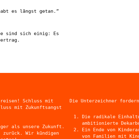
habt es längst getan.”
“
ie sind sich einig: Es
vertrag.
greisen! Schluss mit
Die Unterzeichner forder
hluss mit Zukunftsangst
Die radikale Einhalt
ambitionierte Dekarb
iger als unsere Zukunft.
Ein Ende von Kindera
g zurück. Wir kündigen
von Familien mit Kin