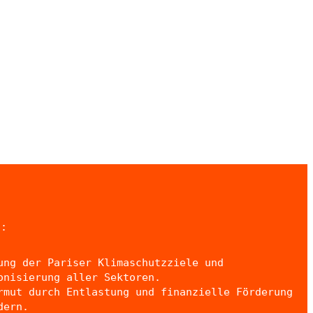
n:
ung der Pariser Klimaschutzziele und
onisierung aller Sektoren.
rmut durch Entlastung und finanzielle Förderung
dern.