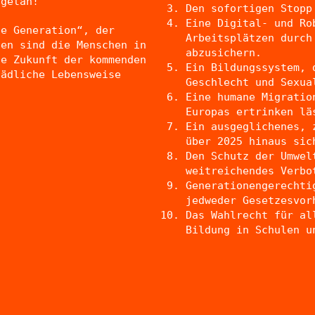
 getan!
Den sofortigen Stopp
Eine Digital- und Ro
ue Generation“, der
Arbeitsplätzen durch
nen sind die Menschen in
abzusichern.
ie Zukunft der kommenden
Ein Bildungssystem, 
hädliche Lebensweise
Geschlecht und Sexua
Eine humane Migratio
Europas ertrinken lä
Ein ausgeglichenes, 
über 2025 hinaus sic
Den Schutz der Umwel
weitreichendes Verbo
Generationengerechti
jedweder Gesetzesvor
Das Wahlrecht für al
Bildung in Schulen u