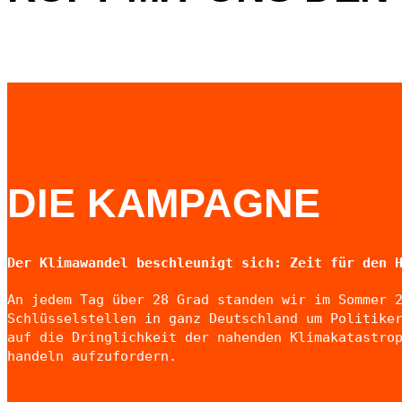
DIE KAMPAGNE
Der Klimawandel beschleunigt sich: Zeit für den 
An jedem Tag über 28 Grad standen wir im Sommer 
Schlüsselstellen in ganz Deutschland um Politike
auf die Dringlichkeit der nahenden Klimakatastro
handeln aufzufordern.