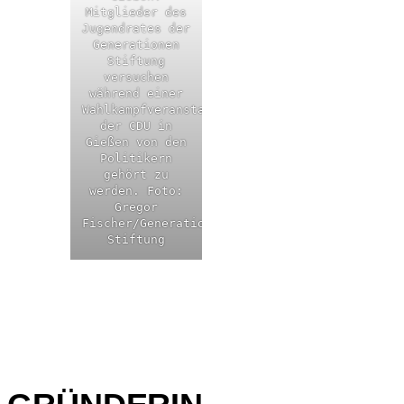
Mitglieder des
Jugendrates der
Generationen
Stiftung
versuchen
während einer
Wahlkampfveranstaltung
der CDU in
Gießen von den
Politikern
gehört zu
werden. Foto:
Gregor
Fischer/Generationen
Stiftung