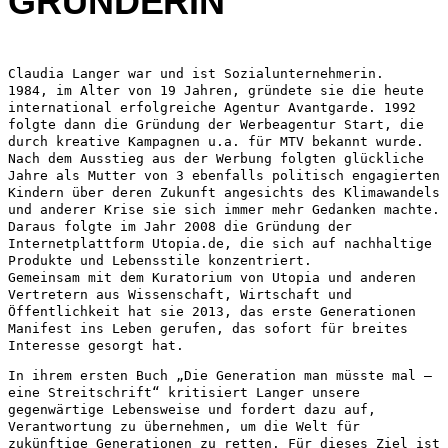
GRÜNDERIN
Claudia Langer war und ist Sozialunternehmerin.
1984, im Alter von 19 Jahren, gründete sie die heute
international erfolgreiche Agentur Avantgarde. 1992
folgte dann die Gründung der Werbeagentur Start, die
durch kreative Kampagnen u.a. für MTV bekannt wurde.
Nach dem Ausstieg aus der Werbung folgten glückliche
Jahre als Mutter von 3 ebenfalls politisch engagierten
Kindern über deren Zukunft angesichts des Klimawandels
und anderer Krise sie sich immer mehr Gedanken machte.
Daraus folgte im Jahr 2008 die Gründung der
Internetplattform Utopia.de, die sich auf nachhaltige
Produkte und Lebensstile konzentriert.
Gemeinsam mit dem Kuratorium von Utopia und anderen
Vertretern aus Wissenschaft, Wirtschaft und
Öffentlichkeit hat sie 2013, das erste Generationen
Manifest ins Leben gerufen, das sofort für breites
Interesse gesorgt hat.
In ihrem ersten Buch „Die Generation man müsste mal –
eine Streitschrift“ kritisiert Langer unsere
gegenwärtige Lebensweise und fordert dazu auf,
Verantwortung zu übernehmen, um die Welt für
zukünftige Generationen zu retten. Für dieses Ziel ist