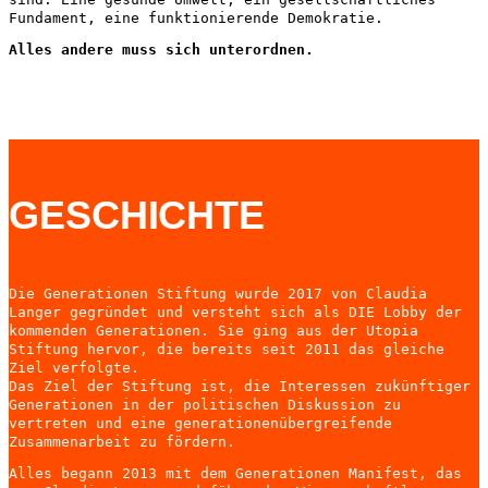
Fundament, eine funktionierende Demokratie.
Alles andere muss sich unterordnen.
GESCHICHTE
Die Generationen Stiftung wurde 2017 von Claudia
Langer gegründet und versteht sich als DIE Lobby der
kommenden Generationen. Sie ging aus der Utopia
Stiftung hervor, die bereits seit 2011 das gleiche
Ziel verfolgte.
Das Ziel der Stiftung ist, die Interessen zukünftiger
Generationen in der politischen Diskussion zu
vertreten und eine generationenübergreifende
Zusammenarbeit zu fördern.
Alles begann 2013 mit dem Generationen Manifest, das