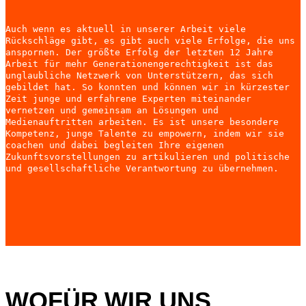
Auch wenn es aktuell in unserer Arbeit viele
Rückschläge gibt, es gibt auch viele Erfolge, die uns
anspornen. Der größte Erfolg der letzten 12 Jahre
Arbeit für mehr Generationengerechtigkeit ist das
unglaubliche Netzwerk von Unterstützern, das sich
gebildet hat. So konnten und können wir in kürzester
Zeit junge und erfahrene Experten miteinander
vernetzen und gemeinsam an Lösungen und
Medienauftritten arbeiten. Es ist unsere besondere
Kompetenz, junge Talente zu empowern, indem wir sie
coachen und dabei begleiten Ihre eigenen
Zukunftsvorstellungen zu artikulieren und politische
und gesellschaftliche Verantwortung zu übernehmen.
WOFÜR WIR UNS