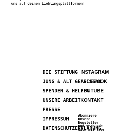
uns auf deinen Lieblingsplattformen!
DIE STIFTUNG
INSTAGRAM
JUNG & ALT GEMEINSAM
FACEBOOK
SPENDEN & HELFEN
YOUTUBE
UNSERE ARBEIT
KONTAKT
PRESSE
Abonniere
IMPRESSUM
unsere
Newsletter
und verbünde
DATENSCHUTZERKLÄRUNG
dich mit über