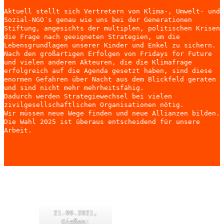
Aktuell stellt sich Vertretern von Klima-, Umwelt- und
Sozial-NGO´s genau wie uns bei der Generationen
Stiftung, angesichts der multiplen, politischen Krisen
die Frage nach geeigneten Strategien, um die
Lebensgrundlagen unserer Kinder und Enkel zu sichern.
Nach den großartigen Erfolgen von Fridays for Future
und vielen anderen Akteuren, die die Klimafrage
erfolgreich auf die Agenda gesetzt haben, sind diese
enormen Gefahren über Nacht aus dem Blickfeld geraten
und sind nicht mehr mehrheitsfähig.
Dadurch werden Strategiewechsel bei vielen
zivilgesellschaftlichen Organisationen nötig.
Wir müssen neue Wege finden und neue Allianzen bilden.
Die Wahl 2025 ist überaus entscheidend für unsere
Arbeit.
21.09.2021,
Gießen: